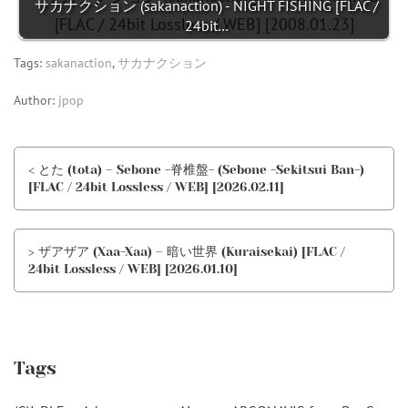
サカナクション (sakanaction) - NIGHT FISHING [FLAC /
24bit…
Tags:
sakanaction
,
サカナクション
Author:
jpop
< とた (tota) – Sebone -脊椎盤- (Sebone -Sekitsui Ban-)
[FLAC / 24bit Lossless / WEB] [2026.02.11]
> ザアザア (Xaa-Xaa) – 暗い世界 (Kuraisekai) [FLAC /
24bit Lossless / WEB] [2026.01.10]
Tags