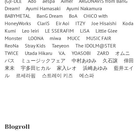
(G)I-DLE
Ado
aespa
Aimer
ARGONAVIS from BanG
Dream!
Ayumi Hamasaki
Ayumi Nakamura
BABYMETAL
BanG Dream
BoA
CHiCO with
HoneyWorks
ClariS
Eir Aoi
ITZY
Joe Hisaishi
Koda
Kumi
Leo Ieiri
LE SSERAFIM
LiSA
Little Glee
Monster
LOONA
miwa
MUCC
MUSIC FAIR
ReoNa
Stray Kids
Taeyeon
The IDOLM@STER
TWICE
Utada Hikaru
V.A.
YOASOBI
ZARD
オムニ
バス
ミュージックフェア
中村あゆみ
久石譲
倖田
來未
宇多田ヒカル
家入レオ
浜崎あゆみ
藍井エイ
ル
르세라핌
스트레이 키즈
에스파
Blogroll