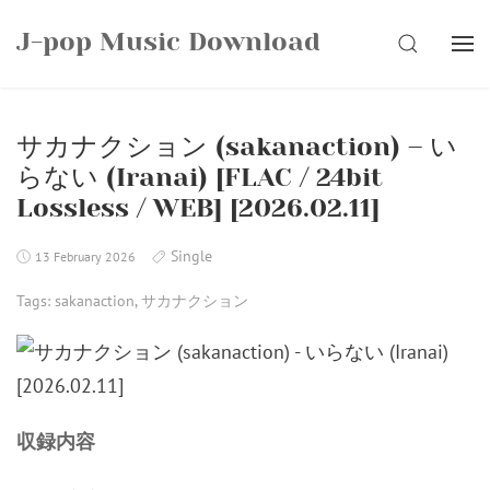
Skip
J-pop Music Download
to
SEARCH
content
サカナクション (sakanaction) – い
らない (Iranai) [FLAC / 24bit
Lossless / WEB] [2026.02.11]
Single
13 February 2026
Tags:
sakanaction
,
サカナクション
収録内容