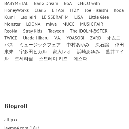
BABYMETAL
BanG Dream
BoA
CHiCO with
HoneyWorks
ClariS
Eir Aoi
ITZY
Joe Hisaishi
Koda
Kumi
Leo Ieiri
LE SSERAFIM
LiSA
Little Glee
Monster
LOONA
miwa
MUCC
MUSIC FAIR
ReoNa
Stray Kids
Taeyeon
The IDOLM@STER
TWICE
Utada Hikaru
V.A.
YOASOBI
ZARD
オムニ
バス
ミュージックフェア
中村あゆみ
久石譲
倖田
來未
宇多田ヒカル
家入レオ
浜崎あゆみ
藍井エイ
ル
르세라핌
스트레이 키즈
에스파
Blogroll
alljp.cc
javmp4.com (18+)