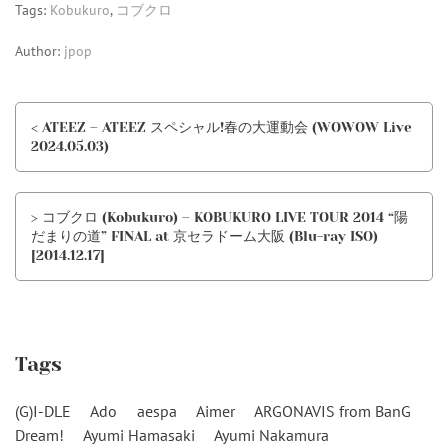
Tags:
Kobukuro
,
コブクロ
Author:
jpop
< ATEEZ – ATEEZ スペシャル!春の大運動会 (WOWOW Live
2024.05.03)
> コブクロ (Kobukuro) – KOBUKURO LIVE TOUR 2014 “陽
だまりの道” FINAL at 京セラドーム大阪 (Blu-ray ISO)
[2014.12.17]
Tags
(G)I-DLE
Ado
aespa
Aimer
ARGONAVIS from BanG
Dream!
Ayumi Hamasaki
Ayumi Nakamura