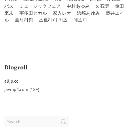
バス
ミュージックフェア
中村あゆみ
久石譲
倖田
來未
宇多田ヒカル
家入レオ
浜崎あゆみ
藍井エイ
ル
르세라핌
스트레이 키즈
에스파
Blogroll
alljp.cc
javmp4.com (18+)
Search
for: