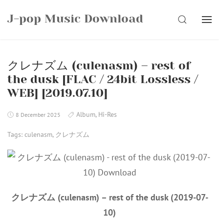
Skip
J-pop Music Download
to
SEARCH
content
クレナズム (culenasm) – rest of
the dusk [FLAC / 24bit Lossless /
WEB] [2019.07.10]
Album
,
Hi-Res
8 December 2025
Tags:
culenasm
,
クレナズム
クレナズム (culenasm) – rest of the dusk (2019-07-
10)