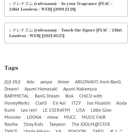
< クレナズム (culenasm) – In your fragrance [FLAC /
24bit Lossless / WEB] [2019.12.18]
> クレナズム (culenasm) – Touch the figure [FLAC / 24bit
Lossless / WEB] [2021.10.27]
Tags
(G)I-DLE
Ado
aespa
Aimer
ARGONAVIS from BanG
Dream!
Ayumi Hamasaki
Ayumi Nakamura
BABYMETAL
BanG Dream
BoA
CHiCO with
HoneyWorks
ClariS
Eir Aoi
ITZY
Joe Hisaishi
Koda
Kumi
Leo Ieiri
LE SSERAFIM
LiSA
Little Glee
Monster
LOONA
miwa
MUCC
MUSIC FAIR
ReoNa
Stray Kids
Taeyeon
The IDOLM@STER
TWICE
Utada Hikaru
V.A.
YOASOBI
ZARD
オムニ