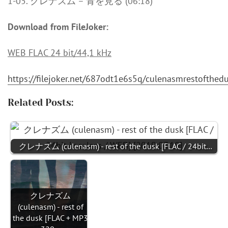
1-05. クレナズム – 青を見る (06:18)
Download from FileJoker:
WEB FLAC 24 bit/44,1 kHz
https://filejoker.net/687odt1e6s5q/culenasmrestofth
Related Posts:
クレナズム (culenasm) - rest of the dusk [FLAC / 24bit…
クレナズム
(culenasm) - rest of
the dusk [FLAC + MP3