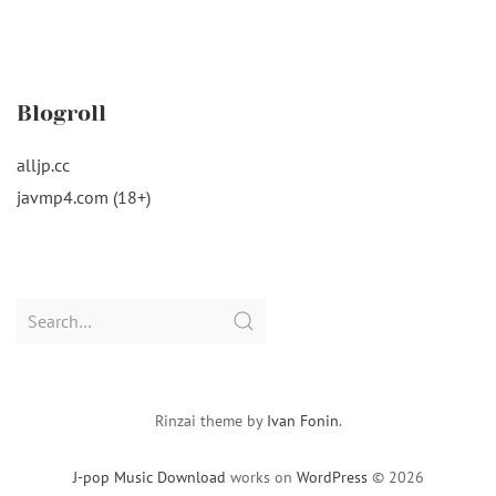
Blogroll
alljp.cc
javmp4.com (18+)
Search
for:
Rinzai theme by
Ivan Fonin
.
J-pop Music Download
works on
WordPress
© 2026