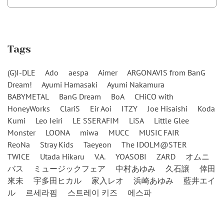
Tags
(G)I-DLE
Ado
aespa
Aimer
ARGONAVIS from BanG
Dream!
Ayumi Hamasaki
Ayumi Nakamura
BABYMETAL
BanG Dream
BoA
CHiCO with
HoneyWorks
ClariS
Eir Aoi
ITZY
Joe Hisaishi
Koda
Kumi
Leo Ieiri
LE SSERAFIM
LiSA
Little Glee
Monster
LOONA
miwa
MUCC
MUSIC FAIR
ReoNa
Stray Kids
Taeyeon
The IDOLM@STER
TWICE
Utada Hikaru
V.A.
YOASOBI
ZARD
オムニ
バス
ミュージックフェア
中村あゆみ
久石譲
倖田
來未
宇多田ヒカル
家入レオ
浜崎あゆみ
藍井エイ
ル
르세라핌
스트레이 키즈
에스파