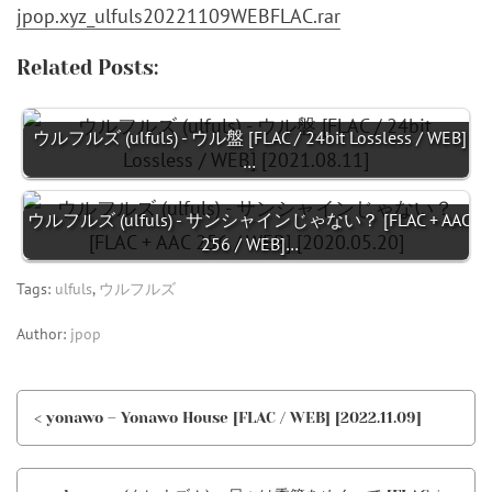
jpop.xyz_ulfuls20221109WEBFLAC.rar
Related Posts:
ウルフルズ (ulfuls) - ウル盤 [FLAC / 24bit Lossless / WEB]
…
ウルフルズ (ulfuls) - サンシャインじゃない？ [FLAC + AAC
256 / WEB]…
Tags:
ulfuls
,
ウルフルズ
Author:
jpop
< yonawo – Yonawo House [FLAC / WEB] [2022.11.09]