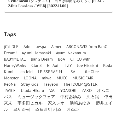
> culenasm (クレナズム) – 日々は季節をめくって [FLAC /
24bit Lossless / WEB] [2022.11.09]
Tags
(G)I-DLE
Ado
aespa
Aimer
ARGONAVIS from BanG
Dream!
Ayumi Hamasaki
Ayumi Nakamura
BABYMETAL
BanG Dream
BoA
CHiCO with
HoneyWorks
ClariS
Eir Aoi
ITZY
Joe Hisaishi
Koda
Kumi
Leo Ieiri
LE SSERAFIM
LiSA
Little Glee
Monster
LOONA
miwa
MUCC
MUSIC FAIR
ReoNa
Stray Kids
Taeyeon
The IDOLM@STER
TWICE
Utada Hikaru
V.A.
YOASOBI
ZARD
オムニ
バス
ミュージックフェア
中村あゆみ
久石譲
倖田
來未
宇多田ヒカル
家入レオ
浜崎あゆみ
藍井エイ
ル
르세라핌
스트레이 키즈
에스파