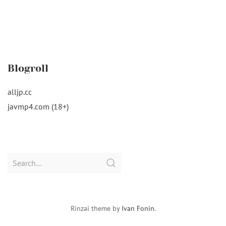
Blogroll
alljp.cc
javmp4.com (18+)
Search
for:
Rinzai theme by
Ivan Fonin
.