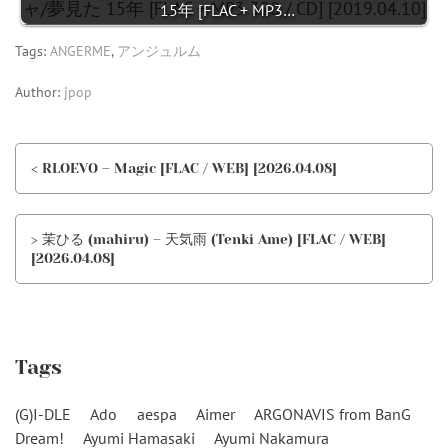
15年 [FLAC + MP3…
Tags:
ANGERME
,
アンジュルム
Author:
jpop
< RLOEVO – Magic [FLAC / WEB] [2026.04.08]
> 茉ひる (mahiru) – 天気雨 (Tenki Ame) [FLAC / WEB]
[2026.04.08]
Tags
(G)I-DLE
Ado
aespa
Aimer
ARGONAVIS from BanG
Dream!
Ayumi Hamasaki
Ayumi Nakamura