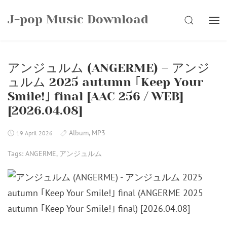
Skip
J-pop Music Download
to
SEARCH
content
アンジュルム (ANGERME) – アンジ
ュルム 2025 autumn ｢Keep Your
Smile!｣ final [AAC 256 / WEB]
[2026.04.08]
Album
,
MP3
19 April 2026
Tags:
ANGERME
,
アンジュルム