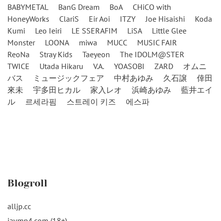
BABYMETAL
BanG Dream
BoA
CHiCO with
HoneyWorks
ClariS
Eir Aoi
ITZY
Joe Hisaishi
Koda
Kumi
Leo Ieiri
LE SSERAFIM
LiSA
Little Glee
Monster
LOONA
miwa
MUCC
MUSIC FAIR
ReoNa
Stray Kids
Taeyeon
The IDOLM@STER
TWICE
Utada Hikaru
V.A.
YOASOBI
ZARD
オムニ
バス
ミュージックフェア
中村あゆみ
久石譲
倖田
來未
宇多田ヒカル
家入レオ
浜崎あゆみ
藍井エイ
ル
르세라핌
스트레이 키즈
에스파
Blogroll
alljp.cc
javmp4.com (18+)