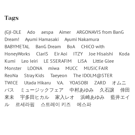
Tags
(G)I-DLE
Ado
aespa
Aimer
ARGONAVIS from BanG
Dream!
Ayumi Hamasaki
Ayumi Nakamura
BABYMETAL
BanG Dream
BoA
CHiCO with
HoneyWorks
ClariS
Eir Aoi
ITZY
Joe Hisaishi
Koda
Kumi
Leo Ieiri
LE SSERAFIM
LiSA
Little Glee
Monster
LOONA
miwa
MUCC
MUSIC FAIR
ReoNa
Stray Kids
Taeyeon
The IDOLM@STER
TWICE
Utada Hikaru
V.A.
YOASOBI
ZARD
オムニ
バス
ミュージックフェア
中村あゆみ
久石譲
倖田
來未
宇多田ヒカル
家入レオ
浜崎あゆみ
藍井エイ
ル
르세라핌
스트레이 키즈
에스파