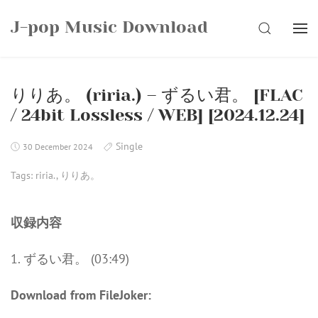
Skip
J-pop Music Download
to
SEARCH
content
りりあ。 (riria.) – ずるい君。 [FLAC
/ 24bit Lossless / WEB] [2024.12.24]
Single
30 December 2024
Tags:
riria.
,
りりあ。
収録内容
1. ずるい君。 (03:49)
Download from FileJoker: