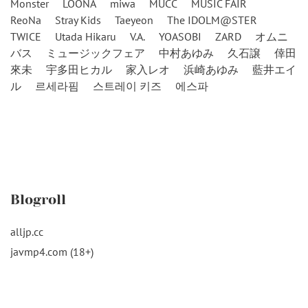
Monster
LOONA
miwa
MUCC
MUSIC FAIR
ReoNa
Stray Kids
Taeyeon
The IDOLM@STER
TWICE
Utada Hikaru
V.A.
YOASOBI
ZARD
オムニ
バス
ミュージックフェア
中村あゆみ
久石譲
倖田
來未
宇多田ヒカル
家入レオ
浜崎あゆみ
藍井エイ
ル
르세라핌
스트레이 키즈
에스파
Blogroll
alljp.cc
javmp4.com (18+)