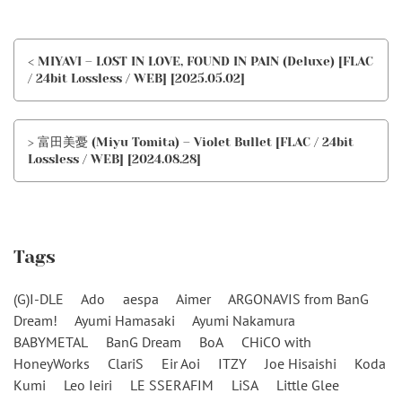
< MIYAVI – LOST IN LOVE, FOUND IN PAIN (Deluxe) [FLAC
/ 24bit Lossless / WEB] [2025.05.02]
> 富田美憂 (Miyu Tomita) – Violet Bullet [FLAC / 24bit
Lossless / WEB] [2024.08.28]
Tags
(G)I-DLE
Ado
aespa
Aimer
ARGONAVIS from BanG
Dream!
Ayumi Hamasaki
Ayumi Nakamura
BABYMETAL
BanG Dream
BoA
CHiCO with
HoneyWorks
ClariS
Eir Aoi
ITZY
Joe Hisaishi
Koda
Kumi
Leo Ieiri
LE SSERAFIM
LiSA
Little Glee