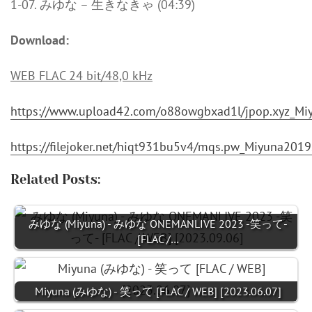
1-07. みゆな – 生きなきゃ (04:39)
Download:
WEB FLAC 24 bit/48,0 kHz
https://www.upload42.com/o88owgbxad1l/jpop.xyz_Mi
https://filejoker.net/hiqt931bu5v4/mqs.pw_Miyuna20
Related Posts:
みゆな (Miyuna) - みゆな ONEMANLIVE 2023 -笑って-
[FLAC /…
Miyuna (みゆな) - 笑って [FLAC / WEB] [2023.06.07]