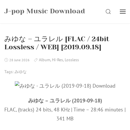
Skip
J-pop Music Download
to
SEARCH
content
みゆな – ユラレル [FLAC / 24bit
Lossless / WEB] [2019.09.18]
Album
,
Hi-Res
,
Lossless
28 June 2026
Tags:
みゆな
みゆな – ユラレル (2019-09-18)
FLAC, (tracks) 24 bits, 48 KHz | Time – 28:46 minutes |
341 MB