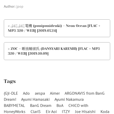
Author:
jpop
< ぷにぷに電機 (punipunidenki) – Neon Ocean [FLAC +
MP3 320 / WEB] [2019.07.24]
> ZOC – 断捨離彼氏 (DANSYARI KARESHI) [FLAC + MP3
320 / WEB] [2019.10.09]
Tags
(G)I-DLE
Ado
aespa
Aimer
ARGONAVIS from BanG
Dream!
Ayumi Hamasaki
Ayumi Nakamura
BABYMETAL
BanG Dream
BoA
CHiCO with
HoneyWorks
ClariS
Eir Aoi
ITZY
Joe Hisaishi
Koda