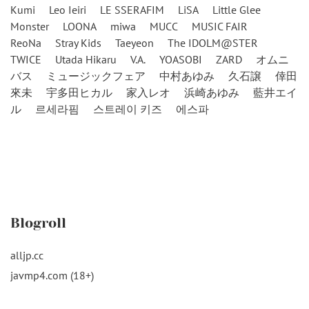
Kumi
Leo Ieiri
LE SSERAFIM
LiSA
Little Glee
Monster
LOONA
miwa
MUCC
MUSIC FAIR
ReoNa
Stray Kids
Taeyeon
The IDOLM@STER
TWICE
Utada Hikaru
V.A.
YOASOBI
ZARD
オムニ
バス
ミュージックフェア
中村あゆみ
久石譲
倖田
來未
宇多田ヒカル
家入レオ
浜崎あゆみ
藍井エイ
ル
르세라핌
스트레이 키즈
에스파
Blogroll
alljp.cc
javmp4.com (18+)