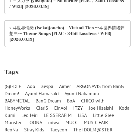
< ヨスガラ (yosugala) – No Border [FLAC / 24bit Lossless
/ WEB] [2026.03.18]
> ヰ世界情緒 (Isekaijoucho) – Virtual Ties 〜ヰ世界情緒夢
想曲〜 Theme Songs [FLAC / 24bit Lossless / WEB]
[2026.03.19]
Tags
(G)I-DLE
Ado
aespa
Aimer
ARGONAVIS from BanG
Dream!
Ayumi Hamasaki
Ayumi Nakamura
BABYMETAL
BanG Dream
BoA
CHiCO with
HoneyWorks
ClariS
Eir Aoi
ITZY
Joe Hisaishi
Koda
Kumi
Leo Ieiri
LE SSERAFIM
LiSA
Little Glee
Monster
LOONA
miwa
MUCC
MUSIC FAIR
ReoNa
Stray Kids
Taeyeon
The IDOLM@STER