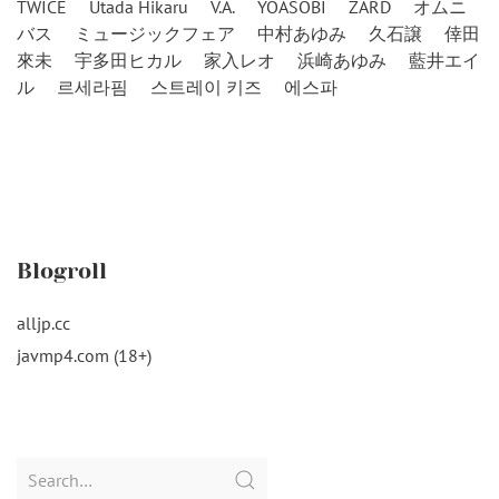
TWICE
Utada Hikaru
V.A.
YOASOBI
ZARD
オムニ
バス
ミュージックフェア
中村あゆみ
久石譲
倖田
來未
宇多田ヒカル
家入レオ
浜崎あゆみ
藍井エイ
ル
르세라핌
스트레이 키즈
에스파
Blogroll
alljp.cc
javmp4.com (18+)
Search
for: