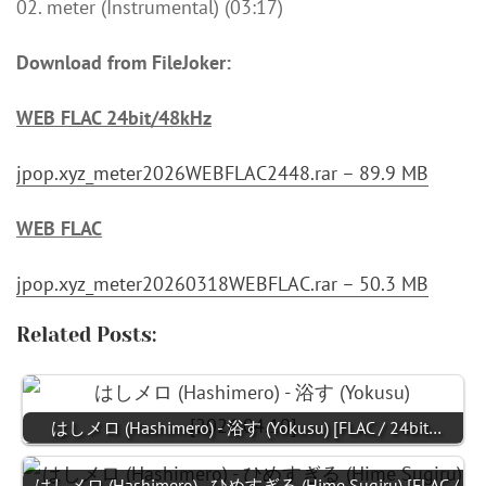
02. meter (Instrumental) (03:17)
Download from FileJoker:
WEB FLAC 24bit/48kHz
jpop.xyz_meter2026WEBFLAC2448.rar – 89.9 MB
WEB FLAC
jpop.xyz_meter20260318WEBFLAC.rar – 50.3 MB
Related Posts:
はしメロ (Hashimero) - 浴す (Yokusu) [FLAC / 24bit…
はしメロ (Hashimero) - ひめすぎる (Hime Sugiru) [FLAC /