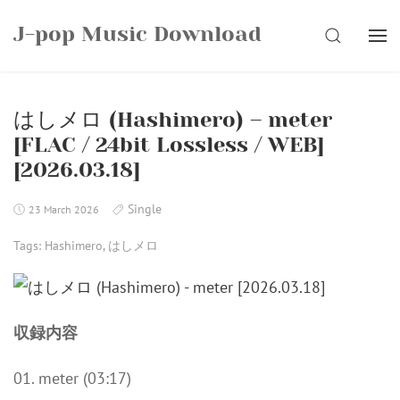
Skip
J-pop Music Download
to
SEARCH
content
はしメロ (Hashimero) – meter
[FLAC / 24bit Lossless / WEB]
[2026.03.18]
Single
23 March 2026
Tags:
Hashimero
,
はしメロ
収録内容
01. meter (03:17)