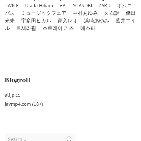
TWICE
Utada Hikaru
V.A.
YOASOBI
ZARD
オムニ
バス
ミュージックフェア
中村あゆみ
久石譲
倖田
來未
宇多田ヒカル
家入レオ
浜崎あゆみ
藍井エイ
ル
르세라핌
스트레이 키즈
에스파
Blogroll
alljp.cc
javmp4.com (18+)
Search