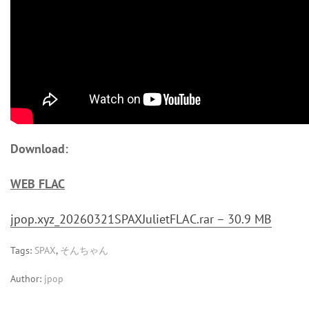
Download:
WEB FLAC
jpop.xyz_20260321SPAXJulietFLAC.rar – 30.9 MB
Tags:
SPAX
,
そんちゃん
Author:
jpop