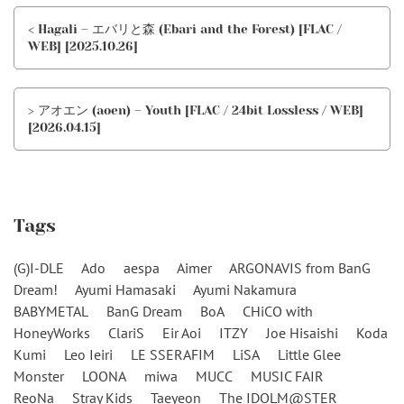
< Hagali – エバリと森 (Ebari and the Forest) [FLAC /
WEB] [2025.10.26]
> アオエン (aoen) – Youth [FLAC / 24bit Lossless / WEB]
[2026.04.15]
Tags
(G)I-DLE
Ado
aespa
Aimer
ARGONAVIS from BanG
Dream!
Ayumi Hamasaki
Ayumi Nakamura
BABYMETAL
BanG Dream
BoA
CHiCO with
HoneyWorks
ClariS
Eir Aoi
ITZY
Joe Hisaishi
Koda
Kumi
Leo Ieiri
LE SSERAFIM
LiSA
Little Glee
Monster
LOONA
miwa
MUCC
MUSIC FAIR
ReoNa
Stray Kids
Taeyeon
The IDOLM@STER