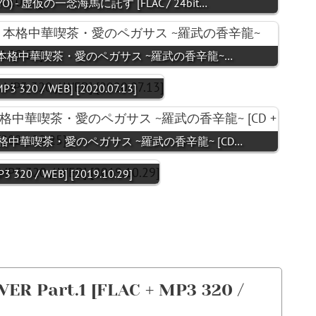
- 虚仮の一念海馬に託す [FLAC / 24bit…
 - 本格中華喫茶・愛のペガサス ~羅武の香辛龍~…
20 / WEB] [2020.07.13]
 本格中華喫茶・愛のペガサス ~羅武の香辛龍~ [CD…
 / WEB] [2019.10.29]
ER Part.1 [FLAC + MP3 320 /