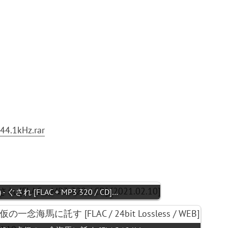
44.1kHz.rar
れ [FLAC + MP3 320 / CD]…