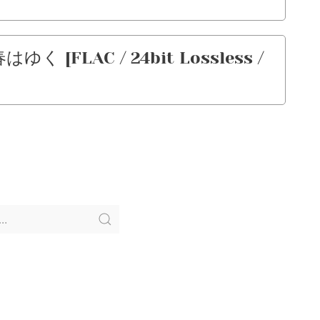
春はゆく [FLAC / 24bit Lossless /