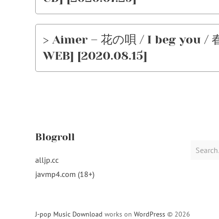
> Aimer – 花の唄 / I beg you / 
WEB] [2020.08.15]
Blogroll
Search
for:
alljp.cc
javmp4.com (18+)
J-pop Music Download
works on
WordPress
© 2026