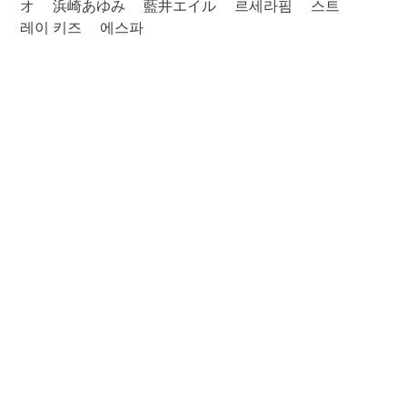
オ
浜崎あゆみ
藍井エイル
르세라핌
스트
레이 키즈
에스파