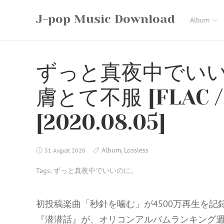
Skip
J-pop Music Download
to
Album
content
ずっと真夜中でいい
膚とて不服 [FLAC / 
[2020.08.05]
Album
,
Lossless
31 August 2020
Tags:
ずっと真夜中でいいのに。
初投稿楽曲「秒針を噛む」が4500万再生を記録
『潜潜話』が、オリコンアルバムランキング週間