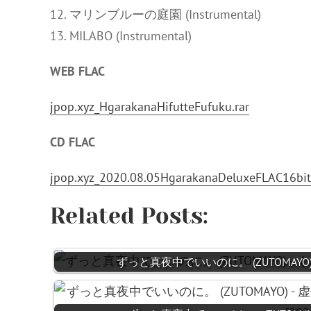
12. マリンブルーの庭園 (Instrumental)
13. MILABO (Instrumental)
WEB FLAC
jpop.xyz_HgarakanaHifutteFufuku.rar
CD FLAC
jpop.xyz_2020.08.05HgarakanaDeluxeFLAC16bit
Related Posts:
ずっと真夜中でいいのに。 (ZUTOMAYO) - ぐさ