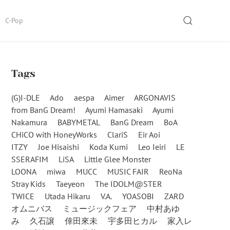
SEARCH
C-Pop
Tags
(G)I-DLE
Ado
aespa
Aimer
ARGONAVIS
from BanG Dream!
Ayumi Hamasaki
Ayumi
Nakamura
BABYMETAL
BanG Dream
BoA
CHiCO with HoneyWorks
ClariS
Eir Aoi
ITZY
Joe Hisaishi
Koda Kumi
Leo Ieiri
LE
SSERAFIM
LiSA
Little Glee Monster
LOONA
miwa
MUCC
MUSIC FAIR
ReoNa
Stray Kids
Taeyeon
The IDOLM@STER
TWICE
Utada Hikaru
V.A.
YOASOBI
ZARD
オムニバス
ミュージックフェア
中村あゆ
み
久石譲
倖田來未
宇多田ヒカル
家入レ