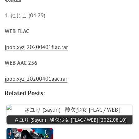
1. ねじこ (04:29)
WEB FLAC
jpop.xyz_20200401flac.rar
WEB AAC 256
jpop.xyz_20200401aac.rar
Related Posts:
さユり (Sayuri) - 酸欠少女 [FLAC / WEB] [2022.08.10]