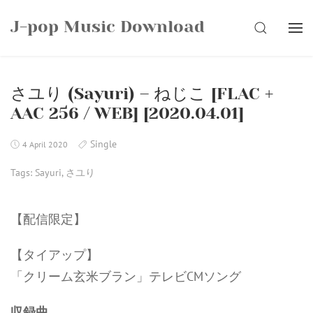
Skip
J-pop Music Download
to
SEARCH
content
さユり (Sayuri) – ねじこ [FLAC +
AAC 256 / WEB] [2020.04.01]
Single
4 April 2020
Tags:
Sayuri
,
さユり
【配信限定】
【タイアップ】
「クリーム玄米ブラン」テレビCMソング
収録曲