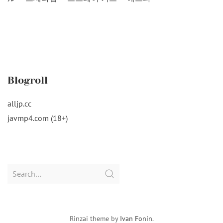
Blogroll
alljp.cc
javmp4.com (18+)
Search
for:
Rinzai theme by
Ivan Fonin
.