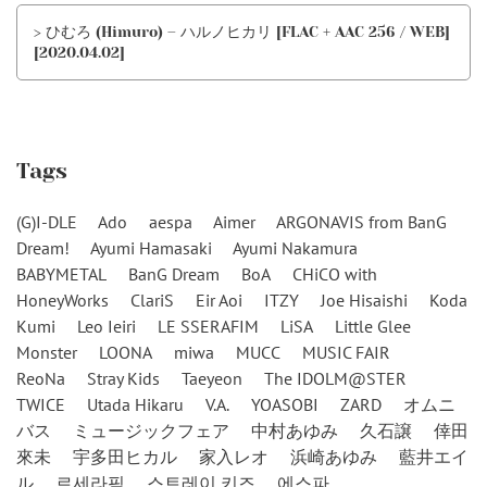
> ひむろ (Himuro) – ハルノヒカリ [FLAC + AAC 256 / WEB]
[2020.04.02]
Tags
(G)I-DLE
Ado
aespa
Aimer
ARGONAVIS from BanG
Dream!
Ayumi Hamasaki
Ayumi Nakamura
BABYMETAL
BanG Dream
BoA
CHiCO with
HoneyWorks
ClariS
Eir Aoi
ITZY
Joe Hisaishi
Koda
Kumi
Leo Ieiri
LE SSERAFIM
LiSA
Little Glee
Monster
LOONA
miwa
MUCC
MUSIC FAIR
ReoNa
Stray Kids
Taeyeon
The IDOLM@STER
TWICE
Utada Hikaru
V.A.
YOASOBI
ZARD
オムニ
バス
ミュージックフェア
中村あゆみ
久石譲
倖田
來未
宇多田ヒカル
家入レオ
浜崎あゆみ
藍井エイ
ル
르세라핌
스트레이 키즈
에스파