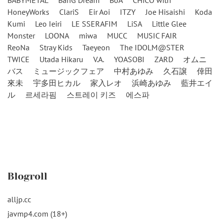
BABYMETAL
BanG Dream
BoA
CHiCO with
HoneyWorks
ClariS
Eir Aoi
ITZY
Joe Hisaishi
Koda
Kumi
Leo Ieiri
LE SSERAFIM
LiSA
Little Glee
Monster
LOONA
miwa
MUCC
MUSIC FAIR
ReoNa
Stray Kids
Taeyeon
The IDOLM@STER
TWICE
Utada Hikaru
V.A.
YOASOBI
ZARD
オムニ
バス
ミュージックフェア
中村あゆみ
久石譲
倖田
來未
宇多田ヒカル
家入レオ
浜崎あゆみ
藍井エイ
ル
르세라핌
스트레이 키즈
에스파
Blogroll
alljp.cc
javmp4.com (18+)