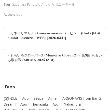
Tags:
Sayonara Ponytail
,
さよならポニーテール
Author:
jpop
< カネヨリマサル (Kaneyorimasaru) – ヒント (Hint) [FLAC
/ 24bit Lossless / WEB] [2026.03.11]
> ももいろクローバーZ (Momoiro Clover Z) – 第9回 ももい
ろ歌合戦 (ABEMA 2025.12.31)
Tags
(G)I-DLE
Ado
aespa
Aimer
ARGONAVIS from BanG
Dream!
Ayumi Hamasaki
Ayumi Nakamura