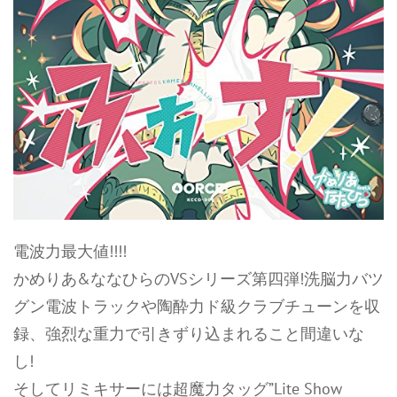
電波力最大値!!!!
かめりあ&ななひらのVSシリーズ第四弾!洗脳力バツ
グン電波トラックや陶酔力ド級クラブチューンを収
録、強烈な重力で引きずり込まれること間違いな
し!
そしてリミキサーには超魔力タッグ”Lite Show