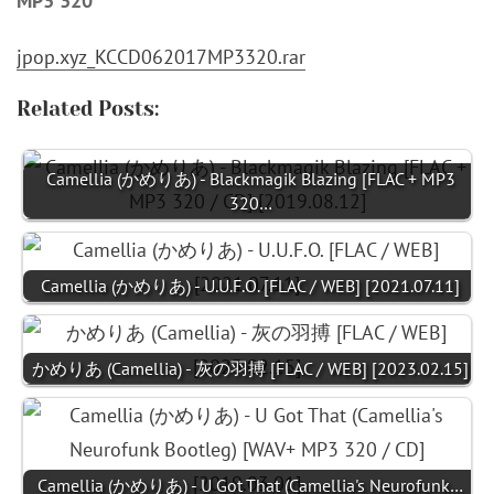
MP3 320
jpop.xyz_KCCD062017MP3320.rar
Related Posts:
Camellia (かめりあ) - Blackmagik Blazing [FLAC + MP3
320…
Camellia (かめりあ) - U.U.F.O. [FLAC / WEB] [2021.07.11]
かめりあ (Camellia) - 灰の羽搏 [FLAC / WEB] [2023.02.15]
Camellia (かめりあ) - U Got That (Camellia's Neurofunk…