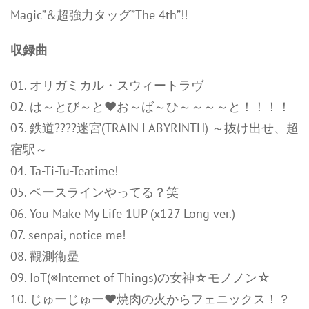
Magic”&超強力タッグ”The 4th”!!
収録曲
01. オリガミカル・スウィートラヴ
02. は～とび～と♥お～ば～ひ～～～～と！！！！
03. 鉄道????迷宮(TRAIN LABYRINTH) ～抜け出せ、超
宿駅～
04. Ta-Ti-Tu-Teatime!
05. ベースラインやってる？笑
06. You Make My Life 1UP (x127 Long ver.)
07. senpai, notice me!
08. 觀測衞曐
09. IoT(※Internet of Things)の女神☆モノノン☆
10. じゅーじゅー♥焼肉の火からフェニックス！？