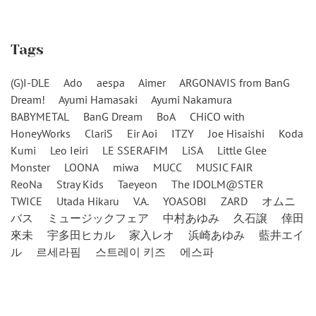
Tags
(G)I-DLE
Ado
aespa
Aimer
ARGONAVIS from BanG
Dream!
Ayumi Hamasaki
Ayumi Nakamura
BABYMETAL
BanG Dream
BoA
CHiCO with
HoneyWorks
ClariS
Eir Aoi
ITZY
Joe Hisaishi
Koda
Kumi
Leo Ieiri
LE SSERAFIM
LiSA
Little Glee
Monster
LOONA
miwa
MUCC
MUSIC FAIR
ReoNa
Stray Kids
Taeyeon
The IDOLM@STER
TWICE
Utada Hikaru
V.A.
YOASOBI
ZARD
オムニ
バス
ミュージックフェア
中村あゆみ
久石譲
倖田
來未
宇多田ヒカル
家入レオ
浜崎あゆみ
藍井エイ
ル
르세라핌
스트레이 키즈
에스파