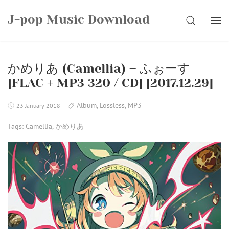
Skip
J-pop Music Download
to
SEARCH
content
かめりあ (Camellia) – ふぉーす
[FLAC + MP3 320 / CD] [2017.12.29]
Album
,
Lossless
,
MP3
23 January 2018
Tags:
Camellia
,
かめりあ