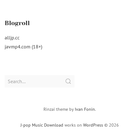
Blogroll
alljp.cc
javmp4.com (18+)
Search
for:
Rinzai theme by
Ivan Fonin
.
J-pop Music Download
works on
WordPress
© 2026