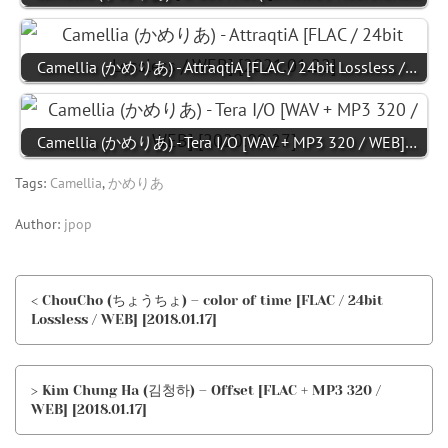
Camellia (かめりあ) - AttraqtiA [FLAC / 24bit Lossless /…
Camellia (かめりあ) - Tera I/O [WAV + MP3 320 / WEB]…
Tags:
Camellia
,
かめりあ
Author:
jpop
< ChouCho (ちょうちょ) – color of time [FLAC / 24bit
Lossless / WEB] [2018.01.17]
> Kim Chung Ha (김청하) – Offset [FLAC + MP3 320 /
WEB] [2018.01.17]