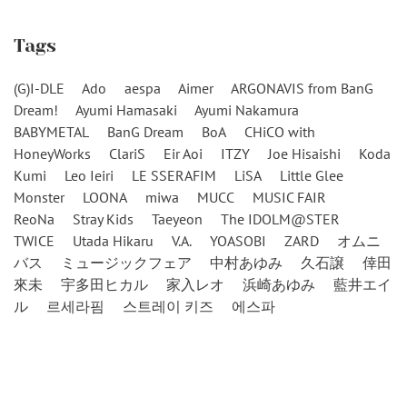
Tags
(G)I-DLE
Ado
aespa
Aimer
ARGONAVIS from BanG
Dream!
Ayumi Hamasaki
Ayumi Nakamura
BABYMETAL
BanG Dream
BoA
CHiCO with
HoneyWorks
ClariS
Eir Aoi
ITZY
Joe Hisaishi
Koda
Kumi
Leo Ieiri
LE SSERAFIM
LiSA
Little Glee
Monster
LOONA
miwa
MUCC
MUSIC FAIR
ReoNa
Stray Kids
Taeyeon
The IDOLM@STER
TWICE
Utada Hikaru
V.A.
YOASOBI
ZARD
オムニ
バス
ミュージックフェア
中村あゆみ
久石譲
倖田
來未
宇多田ヒカル
家入レオ
浜崎あゆみ
藍井エイ
ル
르세라핌
스트레이 키즈
에스파