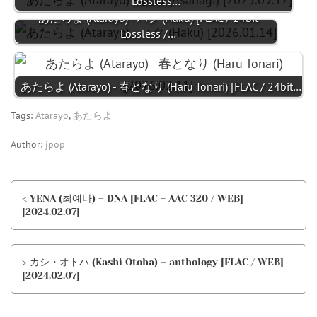
Lossless…
あたらよ (Atarayo) - ハク (Haku) [FLAC / 24bit
Lossless /…
あたらよ (Atarayo) - 春となり (Haru Tonari) [FLAC / 24bit…
Tags:
Atarayo
,
あたらよ
Author:
jpop
< YENA (최예나) – DNA [FLAC + AAC 320 / WEB]
[2024.02.07]
> カシ・オトハ (Kashi Otoha) – anthology [FLAC / WEB]
[2024.02.07]